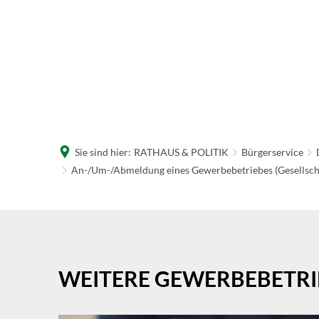
R
W
Sie sind hier:
RATHAUS & POLITIK
Bürgerservice
An-/Um-/Abmeldung eines Gewerbebetriebes (Gesellsch
An-/Um-/Abmeldung
eines
WEITERE GEWERBEBETRI
Gewerbebetriebes
(Gesellschaften