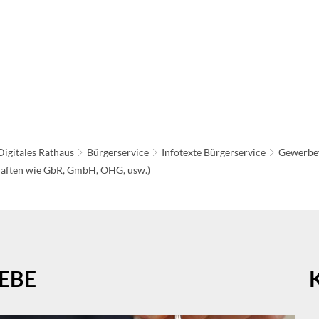
ATHAUS & POLITIK
LEBEN IN NEU-ANSPACH
BAU
IRTSCHAFT & TOURISMUS
Digitales Rathaus
Bürgerservice
Infotexte Bürgerservice
Gewerbe
aften wie GbR, GmbH, OHG, usw.)
EBE