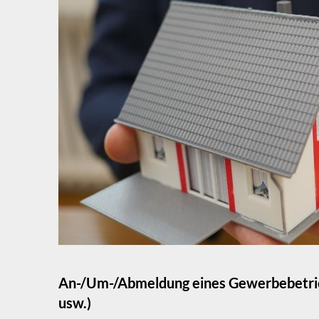
wie
GbR,
GmbH,
OHG,
usw.)
An-/Um-/Abmeldung eines Gewerbebetrie
usw.)