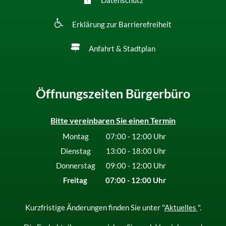
Datenschutz
Erklärung zur Barrierefreiheit
Anfahrt & Stadtplan
Öffnungszeiten Bürgerbüro
Bitte vereinbaren Sie einen Termin
Montag
07:00
-
12:00
Uhr
Von 07:00 bis 12:00 Uhr
Dienstag
13:00
-
18:00
Uhr
Von 13:00 bis 18:00 Uhr
Donnerstag
09:00
-
12:00
Uhr
Von 09:00 bis 12:00 Uhr
Freitag
07:00
-
12:00
Uhr
Von 07:00 bis 12:00 Uhr
Kurzfristige Änderungen finden Sie unter "
Aktuelles
".