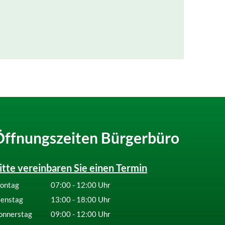
Öffnungszeiten Bürgerbüro
itte vereinbaren Sie einen Termin
ontag
07:00
-
12:00
Uhr
Von 07:00 bis 12:00 Uhr
ienstag
13:00
-
18:00
Uhr
Von 13:00 bis 18:00 Uhr
onnerstag
09:00
-
12:00
Uhr