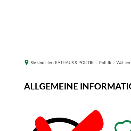
R
W
Sie sind hier:
RATHAUS & POLITIK
Politik
Wahlen
Allgemeine
ALLGEMEINE INFORMAT
Informationen