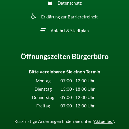
Datenschutz
Erklärung zur Barrierefreiheit
Anfahrt & Stadtplan
Öffnungszeiten Bürgerbüro
Bitte vereinbaren Sie einen Termin
Montag
07:00
-
12:00
Uhr
Von 07:00 bis 12:00 Uhr
Dienstag
13:00
-
18:00
Uhr
Von 13:00 bis 18:00 Uhr
Donnerstag
09:00
-
12:00
Uhr
Von 09:00 bis 12:00 Uhr
Freitag
07:00
-
12:00
Uhr
Von 07:00 bis 12:00 Uhr
Kurzfristige Änderungen finden Sie unter "
Aktuelles
".