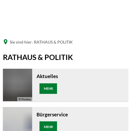
Sie sind hier:
RATHAUS & POLITIK
RATHAUS
RATHAUS & POLITIK
&
POLITIK
Aktuelles
MEHR
© Pixabay
Bürgerservice
MEHR