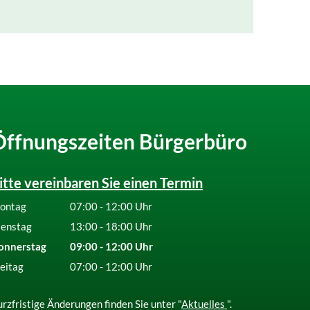
Öffnungszeiten Bürgerbüro
itte vereinbaren Sie einen Termin
ontag
07:00
-
12:00
Uhr
Von 07:00 bis 12:00 Uhr
ienstag
13:00
-
18:00
Uhr
Von 13:00 bis 18:00 Uhr
onnerstag
09:00
-
12:00
Uhr
Von 09:00 bis 12:00 Uhr
eitag
07:00
-
12:00
Uhr
Von 07:00 bis 12:00 Uhr
rzfristige Änderungen finden Sie unter "
Aktuelles
".