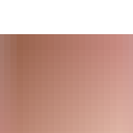
ATHAUS & POLITIK
LEBEN IN NEU-ANSPACH
BAU
IRTSCHAFT & TOURISMUS