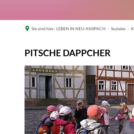
Sie sind hier:
LEBEN IN NEU-ANSPACH
Soziales
K
Pitsche
PITSCHE DAPPCHER
Dappcher