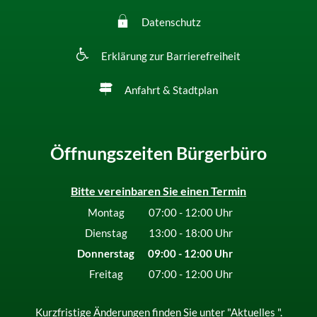
Datenschutz
Erklärung zur Barrierefreiheit
Anfahrt & Stadtplan
Öffnungszeiten Bürgerbüro
Bitte vereinbaren Sie einen Termin
Montag
07:00
-
12:00
Uhr
Von 07:00 bis 12:00 Uhr
Dienstag
13:00
-
18:00
Uhr
Von 13:00 bis 18:00 Uhr
Donnerstag
09:00
-
12:00
Uhr
Von 09:00 bis 12:00 Uhr
Freitag
07:00
-
12:00
Uhr
Von 07:00 bis 12:00 Uhr
Kurzfristige Änderungen finden Sie unter "
Aktuelles
".