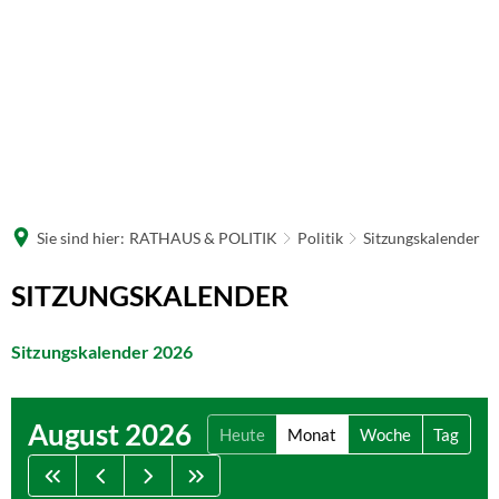
Sie sind hier:
RATHAUS & POLITIK
Politik
Sitzungskalender
Sitzungskalender
SITZUNGSKALENDER
Sitzungskalender 2026
August 2026
Heute
Monat
Woche
Tag