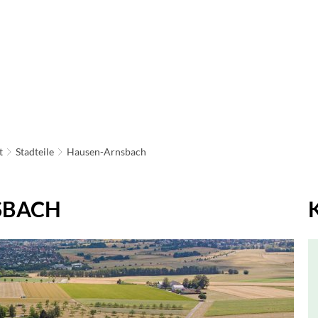
ATHAUS & POLITIK
LEBEN IN NEU-ANSPACH
BAU
IRTSCHAFT & TOURISMUS
t
Stadteile
Hausen-Arnsbach
SBACH