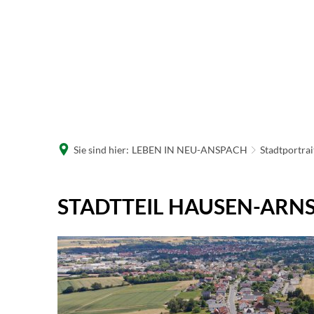
R
W
Sie sind hier:
LEBEN IN NEU-ANSPACH
Stadtportrai
Hausen-
STADTTEIL HAUSEN-ARN
Arnsbach