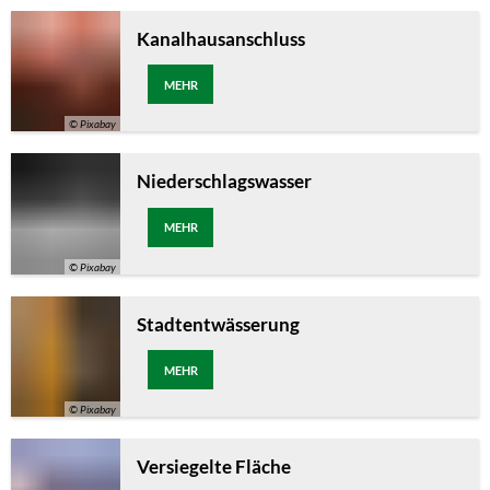
Kanalhausanschluss
MEHR
© Pixabay
Niederschlagswasser
MEHR
© Pixabay
Stadtentwässerung
MEHR
© Pixabay
Versiegelte Fläche