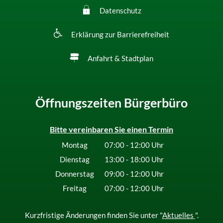
Datenschutz
Erklärung zur Barrierefreiheit
Anfahrt & Stadtplan
Öffnungszeiten Bürgerbüro
Bitte vereinbaren Sie einen Termin
Montag
07:00
-
12:00
Uhr
Von 07:00 bis 12:00 Uhr
Dienstag
13:00
-
18:00
Uhr
Von 13:00 bis 18:00 Uhr
Donnerstag
09:00
-
12:00
Uhr
Von 09:00 bis 12:00 Uhr
Freitag
07:00
-
12:00
Uhr
Von 07:00 bis 12:00 Uhr
Kurzfristige Änderungen finden Sie unter "
Aktuelles
".