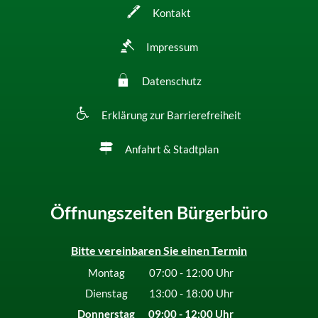
Kontakt
Impressum
Datenschutz
Erklärung zur Barrierefreiheit
Anfahrt & Stadtplan
Öffnungszeiten Bürgerbüro
Bitte vereinbaren Sie einen Termin
Montag
07:00
-
12:00
Uhr
Von 07:00 bis 12:00 Uhr
Dienstag
13:00
-
18:00
Uhr
Von 13:00 bis 18:00 Uhr
Donnerstag
09:00
-
12:00
Uhr