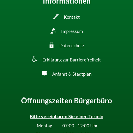
Informationen
Kontakt
Impressum
Datenschutz
Erklärung zur Barrierefreiheit
Anfahrt & Stadtplan
Öffnungszeiten Bürgerbüro
Bitte vereinbaren Sie einen Termin
Montag
07:00
-
12:00
Uhr
Von 07:00 bis 12:00 Uhr