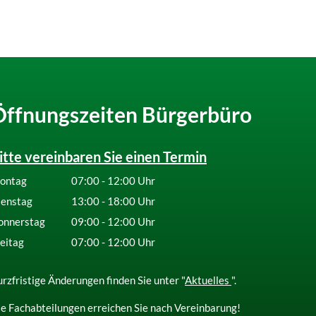
Öffnungszeiten Bürgerbüro
itte vereinbaren Sie einen Termin
ontag
07:00
-
12:00
Uhr
Von 07:00 bis 12:00 Uhr
ienstag
13:00
-
18:00
Uhr
Von 13:00 bis 18:00 Uhr
onnerstag
09:00
-
12:00
Uhr
Von 09:00 bis 12:00 Uhr
eitag
07:00
-
12:00
Uhr
Von 07:00 bis 12:00 Uhr
rzfristige Änderungen finden Sie unter "
Aktuelles
".
e Fachabteilungen erreichen Sie nach Vereinbarung!