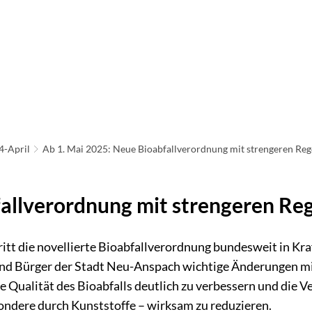
ATHAUS & POLITIK
LEBEN IN NEU-ANSPACH
BAU
IRTSCHAFT & TOURISMUS
4-April
Ab 1. Mai 2025: Neue Bioabfallverordnung mit strengeren Reg
allverordnung mit strengeren Re
itt die novellierte Bioabfallverordnung bundesweit in Kraf
und Bürger der Stadt Neu-Anspach wichtige Änderungen mit 
ie Qualität des Bioabfalls deutlich zu verbessern und die 
ondere durch Kunststoffe – wirksam zu reduzieren.