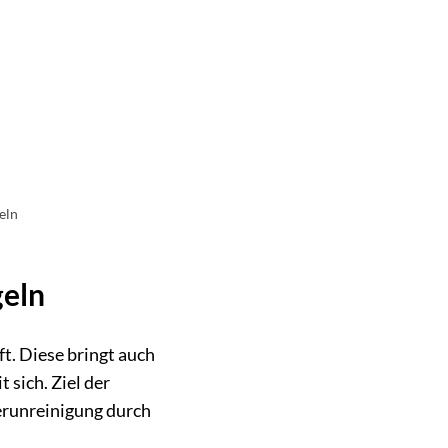
EN & UMWELT
eln
geln
t. Diese bringt auch
sich. Ziel der
Verunreinigung durch