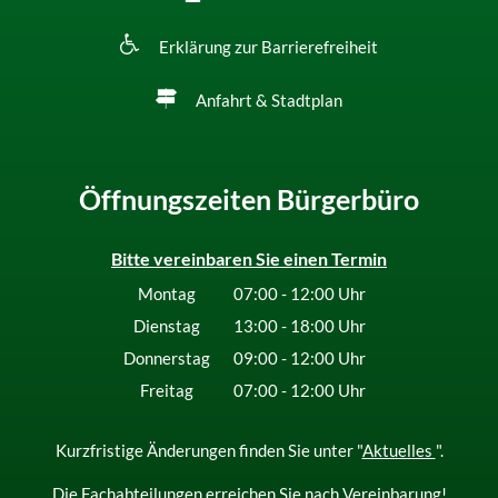
Erklärung zur Barrierefreiheit
Anfahrt & Stadtplan
Öffnungszeiten Bürgerbüro
Bitte vereinbaren Sie einen Termin
Montag
07:00
-
12:00
Uhr
Von 07:00 bis 12:00 Uhr
Dienstag
13:00
-
18:00
Uhr
Von 13:00 bis 18:00 Uhr
Donnerstag
09:00
-
12:00
Uhr
Von 09:00 bis 12:00 Uhr
Freitag
07:00
-
12:00
Uhr
Von 07:00 bis 12:00 Uhr
Kurzfristige Änderungen finden Sie unter "
Aktuelles
".
Die Fachabteilungen erreichen Sie nach Vereinbarung!