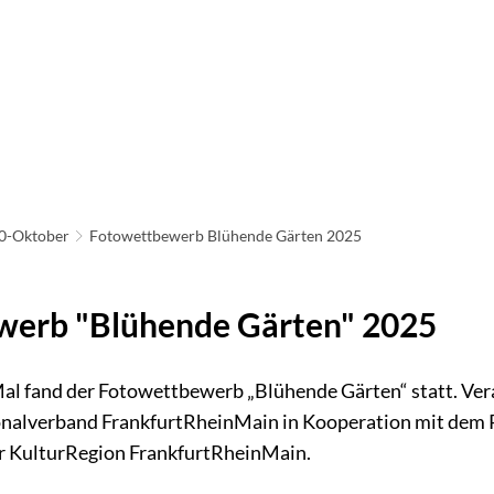
ATHAUS & POLITIK
LEBEN IN NEU-ANSPACH
BAU
IRTSCHAFT & TOURISMUS
0-Oktober
Fotowettbewerb Blühende Gärten 2025
werb "Blühende Gärten" 2025
al fand der Fotowettbewerb „Blühende Gärten“ statt. Veran
onalverband FrankfurtRheinMain in Kooperation mit dem 
 KulturRegion FrankfurtRheinMain.