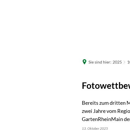
R
W
Sie sind hier:
2025
1
Fotowettbe
Bereits zum dritten M
zwei Jahre vom Regi
GartenRheinMain der
13. Oktober 2025