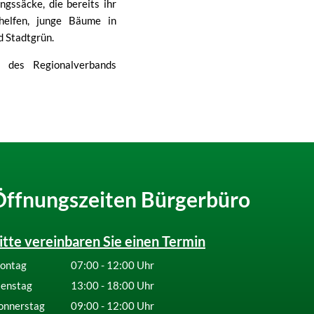
ssäcke, die bereits ihr
helfen, junge Bäume in
d Stadtgrün.
l des Regionalverbands
Öffnungszeiten Bürgerbüro
itte vereinbaren Sie einen Termin
ontag
07:00
-
12:00
Uhr
Von 07:00 bis 12:00 Uhr
ienstag
13:00
-
18:00
Uhr
Von 13:00 bis 18:00 Uhr
onnerstag
09:00
-
12:00
Uhr