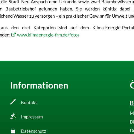
t die Stadt Neu-Anspach eine Urkunde sowie zwei Baumbewässerung
 Baubetriebshof gefunden haben. Sie werden künftig dabei 
chend Wasser zu versorgen – ein praktischer Gewinn für Umwelt un
 aus den drei Kategorien sind auf dem Klima-Energie-Porta
inden:
www.klimaenergie-frm.de/fotos
Informationen
B
Kontakt
M
Impressum
D
D
Datenschutz