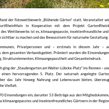
fand der Fotowettbewerb „Blühende Gärten“ statt. Veranstaltet wi
kfurtRheinMain in Kooperation mit dem Projekt GartenRhein
 des Wettbewerbs ist es, klimaangepasste, insektenfreundliche un
n sichtbar zu machen und das Bewusstsein für naturnahe Gestaltung 
mmunen, Privatpersonen und – erstmals in diesem Jahr – au
 dem gesamten Verbandsgebiet. Prämiert wurden die Einsendungen
ng, Strukturelementen, Klimaangepasstheit und Gesamteindruck.
h ging der „Staudengarten am Walter-Lübcke-Platz“ ins Rennen – und
einen hervorragenden 5. Platz. Der naturnah angelegte Garte
über das Jahr hinweg Nahrung und Lebensraum bieten, überzeug
e Vielfalt.
70 Einsendungen ein, darunter 53 Beiträge aus den Mitgliedskomm
ma klimaangepasstes und insektenfreundliches Gärtnern in der Region