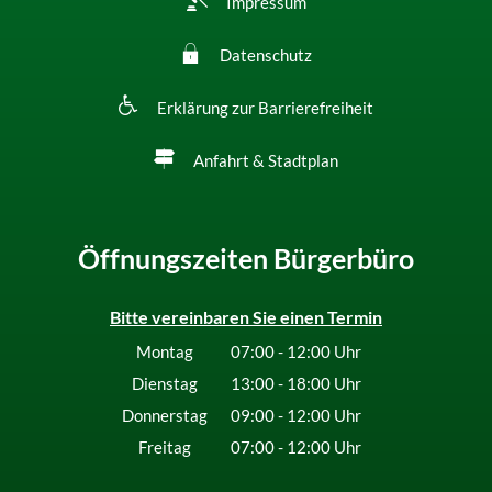
Impressum
Datenschutz
Erklärung zur Barrierefreiheit
Anfahrt & Stadtplan
Öffnungszeiten Bürgerbüro
Bitte vereinbaren Sie einen Termin
Montag
07:00
-
12:00
Uhr
Von 07:00 bis 12:00 Uhr
Dienstag
13:00
-
18:00
Uhr
Von 13:00 bis 18:00 Uhr
Donnerstag
09:00
-
12:00
Uhr
Von 09:00 bis 12:00 Uhr
Freitag
07:00
-
12:00
Uhr
Von 07:00 bis 12:00 Uhr