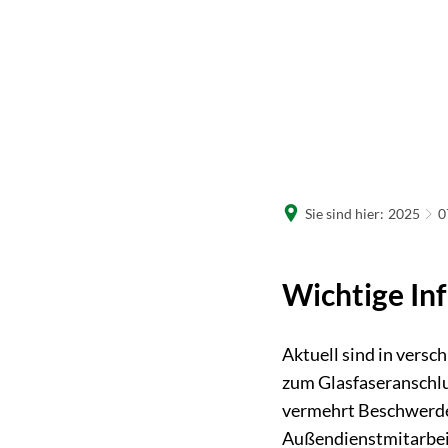
R
W
Sie sind hier:
2025
0
Wichtige In
Aktuell sind in vers
zum Glasfaseranschl
vermehrt Beschwerden
Außendienstmitarbei