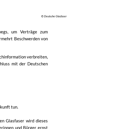
© Deutsche Glasfaser
rwegs, um Verträge zum
ermehrt Beschwerden von
chinformation verbreiten,
hluss mit der Deutschen
kunft tun.
n Glasfaser wird dieses
erinnen und Bürger ernst