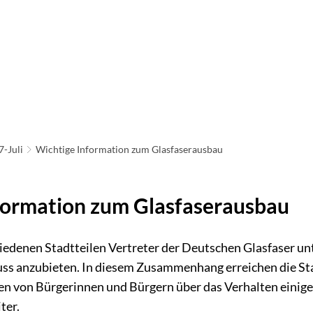
ATHAUS & POLITIK
LEBEN IN NEU-ANSPACH
BAU
IRTSCHAFT & TOURISMUS
7-Juli
Wichtige Information zum Glasfaserausbau
formation zum Glasfaserausbau
chiedenen Stadtteilen Vertreter der Deutschen Glasfaser u
uss anzubieten. In diesem Zusammenhang erreichen die S
 von Bürgerinnen und Bürgern über das Verhalten einige
ter.