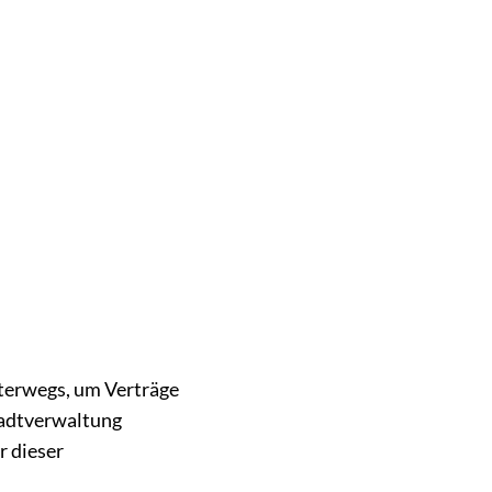
EN & UMWELT
nterwegs, um Verträge
tadtverwaltung
r dieser